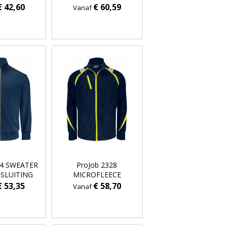
€ 42,60
€ 60,59
Vanaf
34 SWEATER
ProJob 2328
SSLUITING
MICROFLEECE
€ 53,35
€ 58,70
Vanaf