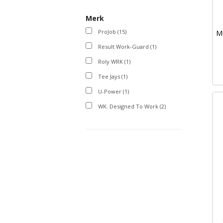
Merk
ProJob
(15)
Mi
Result Work-Guard
(1)
Roly WRK
(1)
Tee Jays
(1)
U-Power
(1)
WK. Designed To Work
(2)