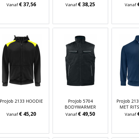
heren
€ 37,56
€ 38,25
Vanaf
Vanaf
Vanaf
ProJob 2133 HOODIE
ProJob 5704
ProJob 21
BODYWARMER
MET RIT
€ 45,20
€ 49,50
Vanaf
Vanaf
Vanaf