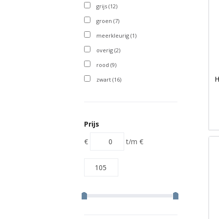
grijs
(12)
groen
(7)
meerkleurig
(1)
overig
(2)
rood
(9)
H
zwart
(16)
Prijs
€
t/m
€