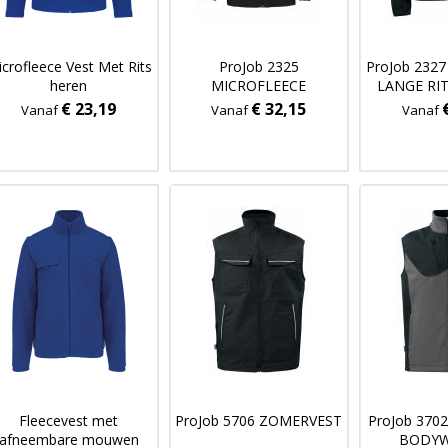
crofleece Vest Met Rits
ProJob 2325
ProJob 232
heren
MICROFLEECE
LANGE RI
€ 23,19
€ 32,15
Vanaf
Vanaf
Vanaf
Fleecevest met
ProJob 5706 ZOMERVEST
ProJob 370
afneembare mouwen
BODY