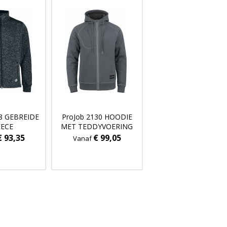
18 GEBREIDE
ProJob 2130 HOODIE
EECE
MET TEDDYVOERING
€ 93,35
€ 99,05
Vanaf