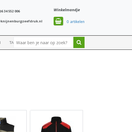
Winkelmandje
)6 34 552 006
knijnenburgzeefdruk.nl
0
N
TASSEN
SPORT