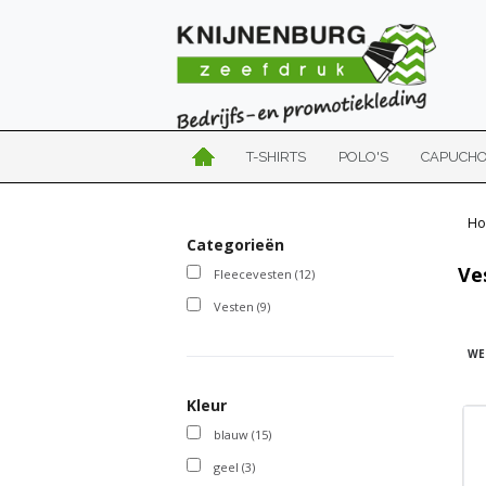
T-SHIRTS
POLO'S
CAPUCH
Ho
Categorieën
Ve
Fleecevesten
(12)
Vesten
(9)
WE
Kleur
blauw
(15)
geel
(3)