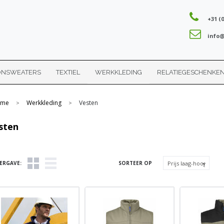
+31 (0
info@
ONSWEATERS
TEXTIEL
WERKKLEDING
RELATIEGESCHENKE
me
Werkkleding
Vesten
>
>
sten
ERGAVE:
SORTEER OP