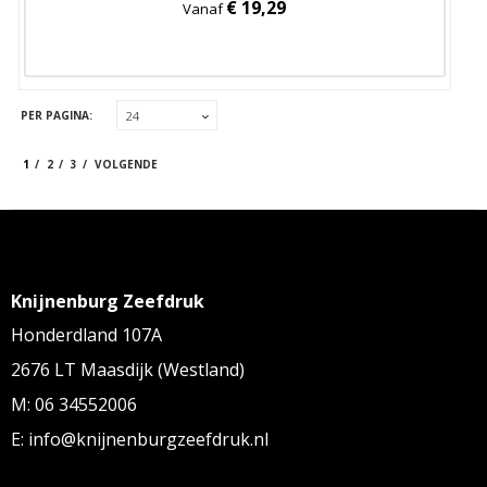
€ 19,29
Vanaf
PER PAGINA:
1
2
3
VOLGENDE
Knijnenburg Zeefdruk
Honderdland 107A
2676 LT Maasdijk (Westland)
M: 06 34552006
E: info@knijnenburgzeefdruk.nl