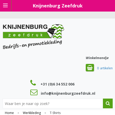
Knijnenburg Zeefdruk
Winkelmandje
0
+31 (0)6 34 552 006
info@knijnenburgzeefdruk.nl
Home
Werkkleding
T-Shirts
>
>