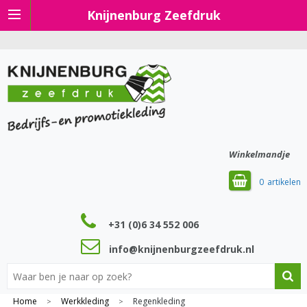
Knijnenburg Zeefdruk
Winkelmandje
0
+31 (0)6 34 552 006
info@knijnenburgzeefdruk.nl
Home
Werkkleding
Regenkleding
>
>