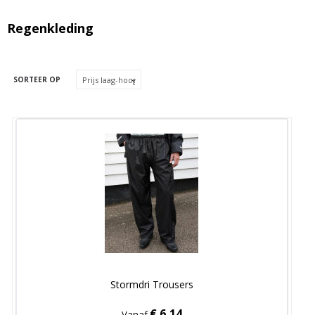
Regenkleding
SORTEER OP
Stormdri Trousers
€ 6,14
Vanaf