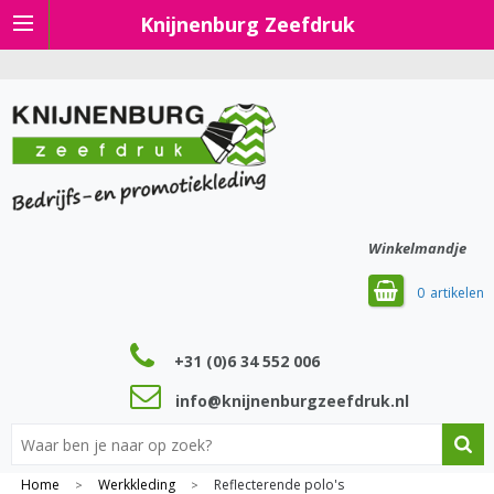
Knijnenburg Zeefdruk
Winkelmandje
0
+31 (0)6 34 552 006
info@knijnenburgzeefdruk.nl
Home
Werkkleding
Reflecterende polo's
>
>