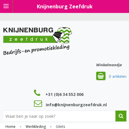
Knijnenburg Zeefdruk
Winkelmandje
0
+31 (0)6 34 552 006
info@knijnenburgzeefdruk.nl
Home
Werkkleding
Gilets
>
>