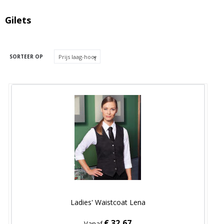
Gilets
SORTEER OP
Ladies' Waistcoat Lena
€ 32,67
Vanaf