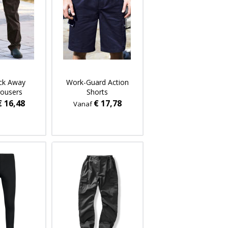
ck Away
Work-Guard Action
rousers
Shorts
€ 16,48
€ 17,78
Vanaf