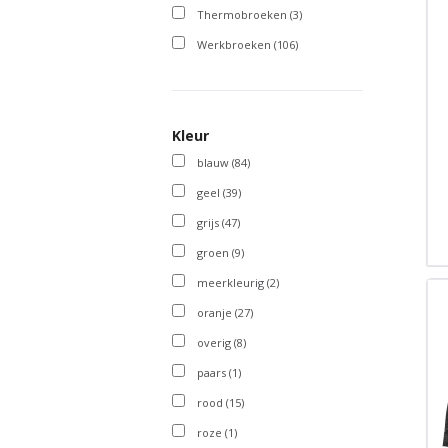
Thermobroeken
(3)
Werkbroeken
(106)
Kleur
blauw
(84)
geel
(39)
grijs
(47)
groen
(9)
meerkleurig
(2)
oranje
(27)
overig
(8)
paars
(1)
rood
(15)
roze
(1)