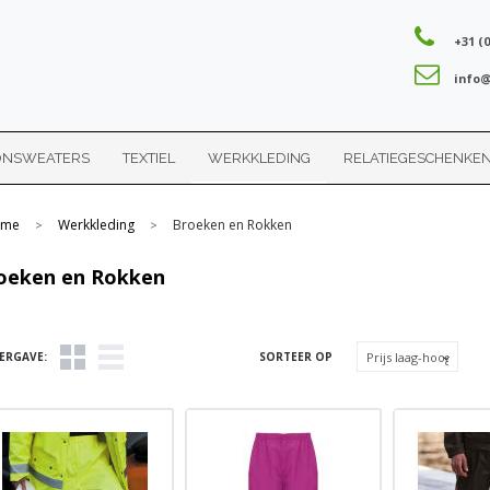
+31 (0
info@
ONSWEATERS
TEXTIEL
WERKKLEDING
RELATIEGESCHENKE
me
Werkkleding
Broeken en Rokken
>
>
oeken en Rokken
ERGAVE:
SORTEER OP