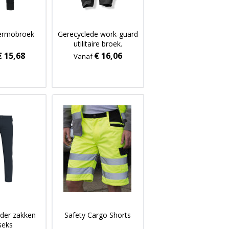
hermobroek
Gerecyclede work-guard
utilitaire broek.
€ 15,68
€ 16,06
Vanaf
der zakken
Safety Cargo Shorts
seks