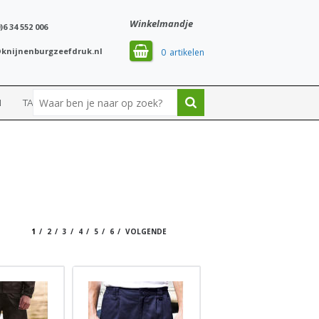
Winkelmandje
)6 34 552 006
knijnenburgzeefdruk.nl
0
N
TASSEN
SPORT
1
2
3
4
5
6
VOLGENDE