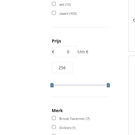
wit
(13)
zwart
(103)
Prijs
€
t/m
€
Merk
Brook Taverner
(7)
Dickies
(1)