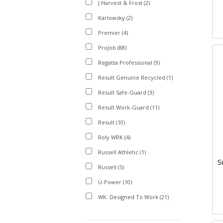
J.Harvest & Frost
(2)
Karlowsky
(2)
Premier
(4)
ProJob
(88)
Regatta Professional
(9)
Result Genuine Recycled
(1)
Result Safe-Guard
(3)
Result Work-Guard
(11)
Result
(10)
Roly WRK
(4)
Russell Athletic
(1)
S
Russell
(5)
U-Power
(10)
WK. Designed To Work
(21)