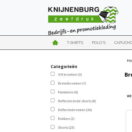
T-SHIRTS
POLO'S
CAPUCH
Ho
Categorieën
Br
3/4 broeken
(3)
Bretelbroeken
(1)
Pantalons
(6)
WE
Reflecterende shorts
(8)
Reflectiebroeken
(36)
Rokken
(2)
Shorts
(23)