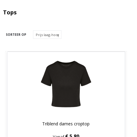
Tops
SORTEER OP
Triblend dames croptop
€ 5,80
Vanaf