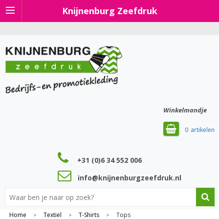
Knijnenburg Zeefdruk
Winkelmandje
0
+31 (0)6 34 552 006
info@knijnenburgzeefdruk.nl
Home
Textiel
T-Shirts
Tops
>
>
>