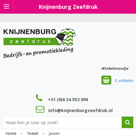
Knijnenburg Zeefdruk
Winkelmandje
0
+31 (0)6 34 552 006
info@knijnenburgzeefdruk.nl
Home
Textiel
Jassen
>
>