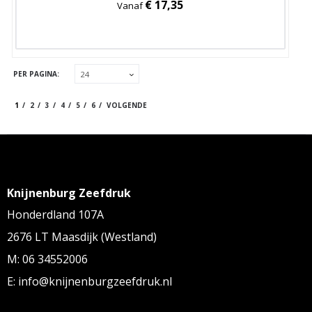
€ 17,35
Vanaf
PER PAGINA:
1
2
3
4
5
6
VOLGENDE
Knijnenburg Zeefdruk
Honderdland 107A
2676 LT Maasdijk (Westland)
M: 06 34552006
E: info@knijnenburgzeefdruk.nl