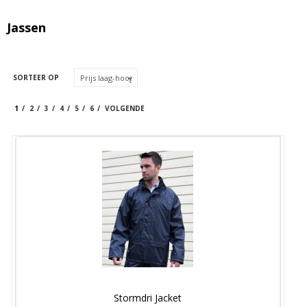
Jassen
SORTEER OP
1
2
3
4
5
6
VOLGENDE
Stormdri Jacket