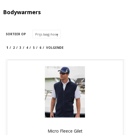
Bodywarmers
SORTEER OP
1
2
3
4
5
6
VOLGENDE
Micro Fleece Gilet