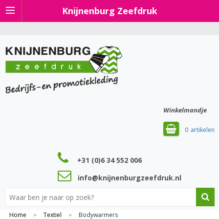
Knijnenburg Zeefdruk
Winkelmandje
0
+31 (0)6 34 552 006
info@knijnenburgzeefdruk.nl
Home
Textiel
Bodywarmers
>
>