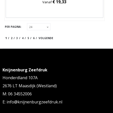
€ 19,33
Vanaf
PER PAGINA:
1
2
3
4
5
6
VOLGENDE
Knijnenburg Zeefdruk
Honderdland 107A
2676 LT Maasdijk (Westland)
M: 06 34552006
E: info@knijnenburgzeefdruk.nl