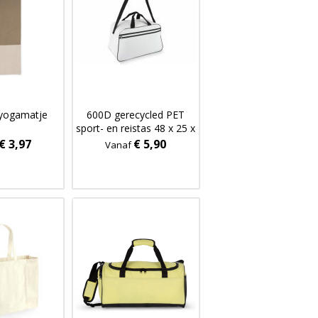
 yogamatje
600D gerecycled PET
sport- en reistas 48 x 25 x
28 cm 30 L
€ 3,97
€ 5,90
Vanaf