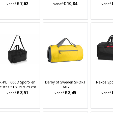
27.5 cm 25 L
€ 7,62
€ 10,84
Vanaf
Vanaf
Vanaf
R-PET 600D Sport- en
Derby of Sweden SPORT
Naxos Spo
reistas 51 x 25 x 29 cm
BAG
37 L
€ 8,51
€ 8,45
Vanaf
Vanaf
Vanaf