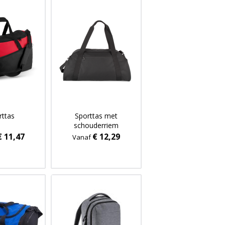
rttas
Sporttas met
schouderriem
€ 11,47
€ 12,29
Vanaf