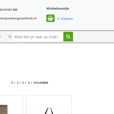
Winkelmandje
)6 34 552 006
knijnenburgzeefdruk.nl
0
N
TASSEN
SPORT
1
2
3
4
VOLGENDE