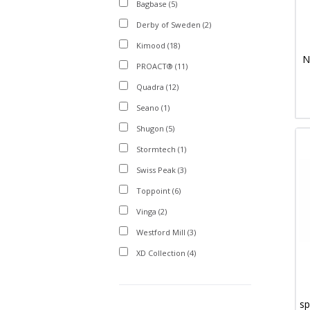
Bagbase
(5)
Derby of Sweden
(2)
Kimood
(18)
N
PROACT®
(11)
Quadra
(12)
Seano
(1)
Shugon
(5)
Stormtech
(1)
Swiss Peak
(3)
Toppoint
(6)
Vinga
(2)
Westford Mill
(3)
XD Collection
(4)
sp