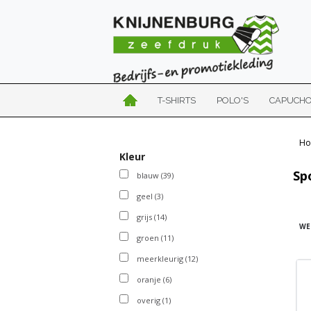
T-SHIRTS
POLO'S
CAPUCH
Ho
Kleur
Sp
blauw
(39)
geel
(3)
grijs
(14)
WE
groen
(11)
meerkleurig
(12)
oranje
(6)
overig
(1)