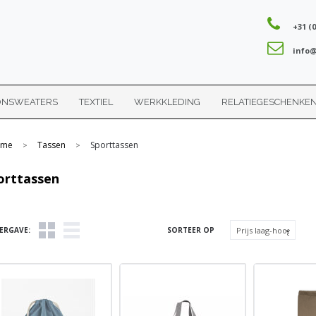
+31 (0
info@
ONSWEATERS
TEXTIEL
WERKKLEDING
RELATIEGESCHENKE
me
Tassen
Sporttassen
>
>
orttassen
ERGAVE:
SORTEER OP