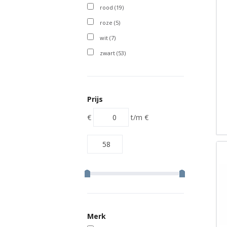
rood
(19)
roze
(5)
wit
(7)
zwart
(53)
Prijs
€
t/m
€
Merk