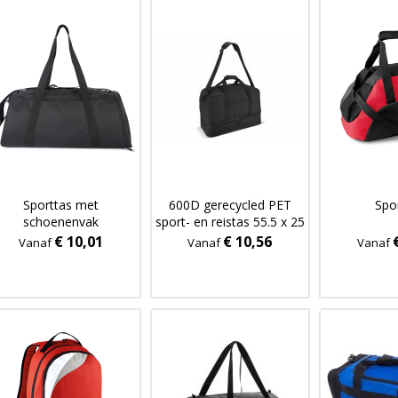
Sporttas met
600D gerecycled PET
Spo
schoenenvak
sport- en reistas 55.5 x 25
x 36 cm 50 L
€ 10,01
€ 10,56
Vanaf
Vanaf
Vanaf