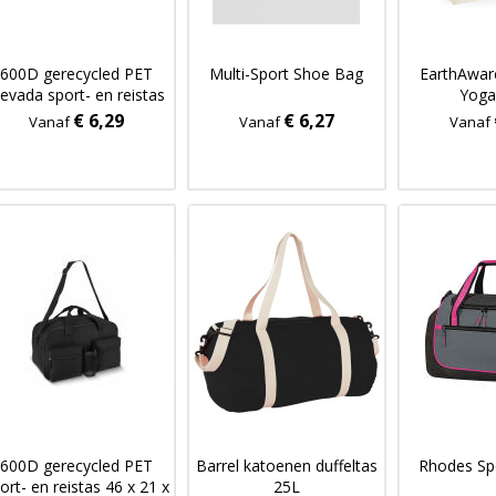
600D gerecycled PET
Multi-Sport Shoe Bag
EarthAwar
evada sport- en reistas
Yoga
53 x 27 x 30 cm 35 L
€ 6,29
€ 6,27
Vanaf
Vanaf
Vanaf
600D gerecycled PET
Barrel katoenen duffeltas
Rhodes Spo
ort- en reistas 46 x 21 x
25L