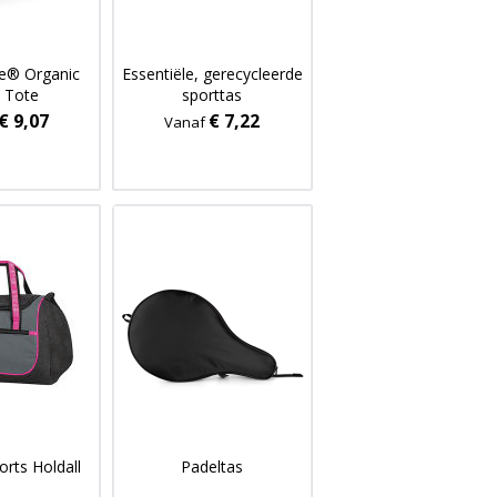
e® Organic
Essentiële, gerecycleerde
 Tote
sporttas
€ 9,07
€ 7,22
Vanaf
rts Holdall
Padeltas