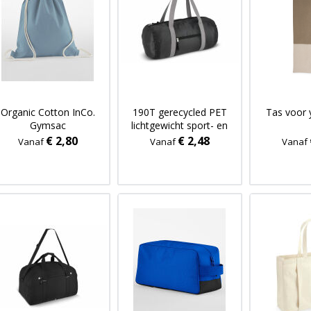
Organic Cotton InCo.
190T gerecycled PET
Tas voor
Gymsac
lichtgewicht sport- en
reistas 48 x 23 x 23 cm
€ 2,80
€ 2,48
Vanaf
Vanaf
Vanaf
20 L