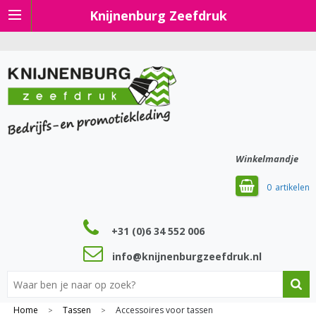
Knijnenburg Zeefdruk
Winkelmandje
0
+31 (0)6 34 552 006
info@knijnenburgzeefdruk.nl
Home
Tassen
Accessoires voor tassen
>
>