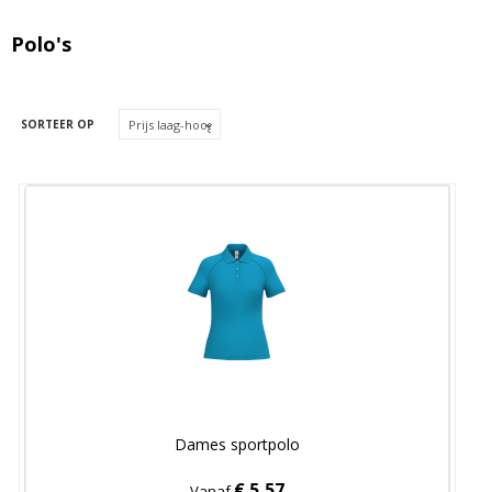
Polo's
SORTEER OP
Dames sportpolo
€ 5,57
Vanaf