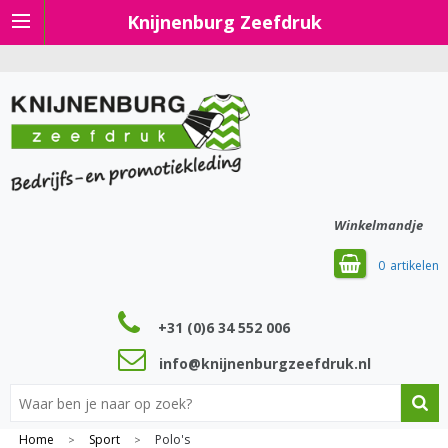
Knijnenburg Zeefdruk
Winkelmandje
0
+31 (0)6 34 552 006
info@knijnenburgzeefdruk.nl
Home
Sport
Polo's
>
>