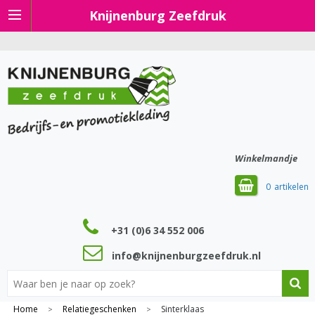
Knijnenburg Zeefdruk
Winkelmandje
0
+31 (0)6 34 552 006
info@knijnenburgzeefdruk.nl
Home
Relatiegeschenken
Sinterklaas
>
>