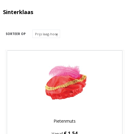
Sinterklaas
SORTEER OP
Pietenmuts
€ 1,54
Vanaf