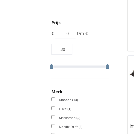
Prijs
€
t/m
€
Merk
Kimood
(14)
Luxe
(1)
Marksman
(4)
Jo
Nordic Drift
(2)