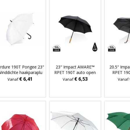
rdure 190T Pongee 23"
23" Impact AWARE™
20.5" Imp
inddichte haakparaplu
RPET 190T auto open
RPET 19
Auto open
bamboe paraplu
bamboe m
€ 6,41
€ 6,53
Vanaf
Vanaf
Vanaf