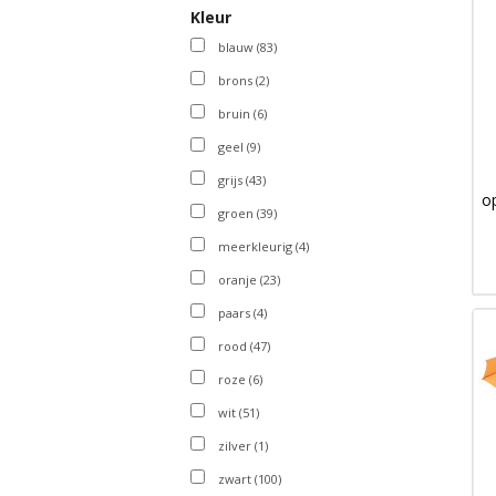
Kleur
blauw
(83)
brons
(2)
bruin
(6)
geel
(9)
grijs
(43)
o
groen
(39)
meerkleurig
(4)
oranje
(23)
paars
(4)
rood
(47)
roze
(6)
wit
(51)
zilver
(1)
zwart
(100)