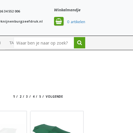
Winkelmandje
)6 34 552 006
knijnenburgzeefdruk.nl
0
N
TASSEN
SPORT
1
2
3
4
5
VOLGENDE