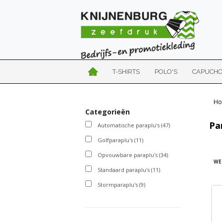
T-SHIRTS
POLO'S
CAPUCH
Ho
Categorieën
Pa
Automatische paraplu's
(47)
Golfparaplu's
(11)
Opvouwbare paraplu's
(34)
WE
Standaard paraplu's
(11)
Stormparaplu's
(9)