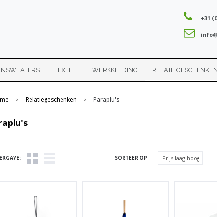
+31 (0
info@
ONSWEATERS
TEXTIEL
WERKKLEDING
RELATIEGESCHENKE
me
Relatiegeschenken
Paraplu's
>
>
raplu's
ERGAVE:
SORTEER OP