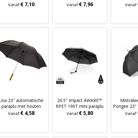
o
€ 7,10
€ 7,96
Vanaf
Vanaf
Vanaf
Lisa 23'' automatische
20.5" Impact AWARE™
Mistral
paraplu met houten
RPET 190T mini paraplu
Pongee 23" 
handvat
o
€ 4,58
€ 5,80
Vanaf
Vanaf
Vanaf