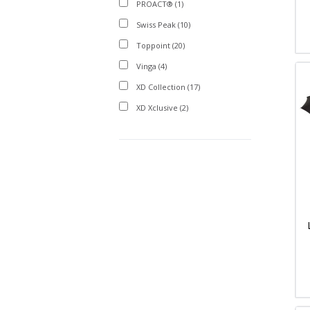
PROACT®
(1)
Swiss Peak
(10)
Toppoint
(20)
Vinga
(4)
XD Collection
(17)
XD Xclusive
(2)