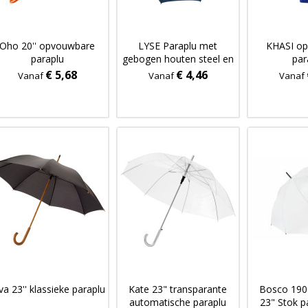
Oho 20'' opvouwbare
LYSE Paraplu met
KHASI o
paraplu
gebogen houten steel en
par
handvat
€ 5,68
€ 4,46
Vanaf
Vanaf
Vanaf
va 23'' klassieke paraplu
Kate 23" transparante
Bosco 190
automatische paraplu
23" Stok p