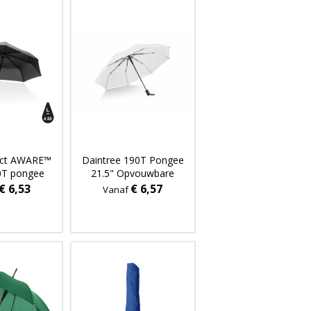
act AWARE™
Daintree 190T Pongee
0T pongee
21.5" Opvouwbare
iniparaplu
winddichte paraplu Auto
€ 6,53
€ 6,57
Vanaf
open