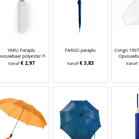
YAKU Paraplu
FARGO paraplu
Congo 190T
pvouwbaar polyester P-
Opvouwba
190T
€ 2,97
€ 3,83
Vanaf
Vanaf
Vanaf