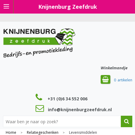
Knijnenburg Zeefdruk
Winkelmandje
0
+31 (0)6 34 552 006
info@knijnenburgzeefdruk.nl
Home
Relatiegeschenken
Levensmiddelen
>
>