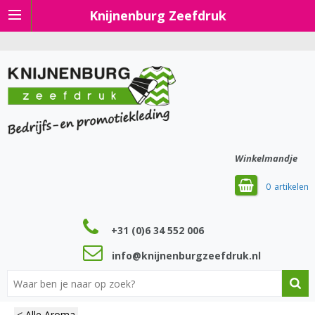
Knijnenburg Zeefdruk
Winkelmandje
0
+31 (0)6 34 552 006
info@knijnenburgzeefdruk.nl
< Alle Aroma