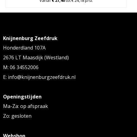
Vanaf
€ 21,40
tot € 24,18 p/st
Knijnenburg Zeefdruk
Honderdland 107A
2676 LT Maasdijk (Westland)
M: 06 34552006
E: info@knijnenburgzeefdruk.nl
Openingstijden
Ma-Za: op afspraak
Zo: gesloten
Webshop