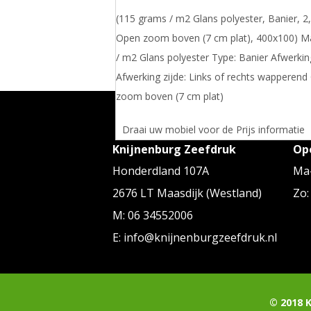
(115 grams / m2 Glans polyester, Banier, 2, 
Open zoom boven (7 cm plat), 400x100) Ma
/ m2 Glans polyester Type: Banier Afwerking
Afwerking zijde: Links of rechts wappere
zoom boven (7 cm plat)
Draai uw mobiel voor de Prijs informatie
Knijnenburg Zeefdruk
Op
Honderdland 107A
Ma-
2676 LT Maasdijk (Westland)
Zo:
M: 06 34552006
E: info@knijnenburgzeefdruk.nl
© 2018 