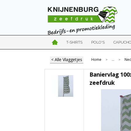
T-SHIRTS
POLO'S
CAPUCH
< Alle Vlaggetjes
Home
...
Ned
>
>
Baniervlag 10
zeefdruk