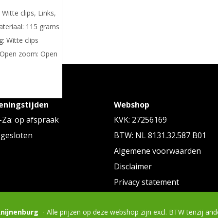
Witte clips, Links,
teriaal: 115 grams
: Witte clips
nd Open zoom: Open
eningstijden
Webshop
Za: op afspraak
KVK: 27256169
ALTERNATIEVE ARTIKELEN
 gesloten
BTW: NL 8131.32.587 B01
Algemene voorwaarden
Disclaimer
Privacy statement
Knijnenburg
- Alle prijzen op deze webshop zijn excl. BTW tenzij an