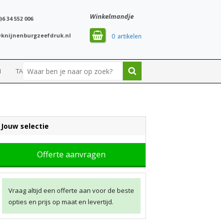
Winkelmandje
)6 34 552 006
knijnenburgzeefdruk.nl
0
N
TASSEN
SPORT
Jouw selectie
Offerte aanvragen
Vraag altijd een offerte aan voor de beste
opties en prijs op maat en levertijd.