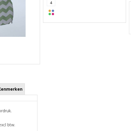
4
Kenmerken
ordruk.
xcl btw.