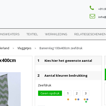
+31 (0
info@
ONSWEATERS
TEXTIEL
WERKKLEDING
RELATIEGESCHENKE
erland
Vlaggetjes
Baniervlag 100x400cm zeefdruk
>
>
0x400cm
1
Kies hier het gewenste aantal
2
Aantal kleuren bedrukking
Zeefdruk
Geen opdruk
1
2
3