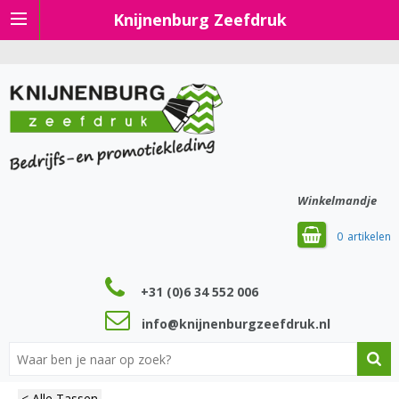
Knijnenburg Zeefdruk
Winkelmandje
0
+31 (0)6 34 552 006
info@knijnenburgzeefdruk.nl
< Alle Tassen