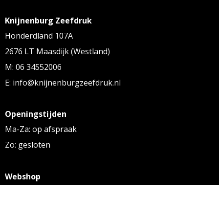
Knijnenburg Zeefdruk
Honderdland 107A
2676 LT Maasdijk (Westland)
M: 06 34552006
E: info@knijnenburgzeefdruk.nl
Openingstijden
Ma-Za: op afspraak
Zo: gesloten
Webshop
KVK: 27256169
BTW: NL 8131.32.587 B01