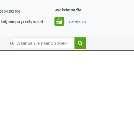
Winkelmandje
)6 34 552 006
knijnenburgzeefdruk.nl
0
N
TASSEN
SPORT