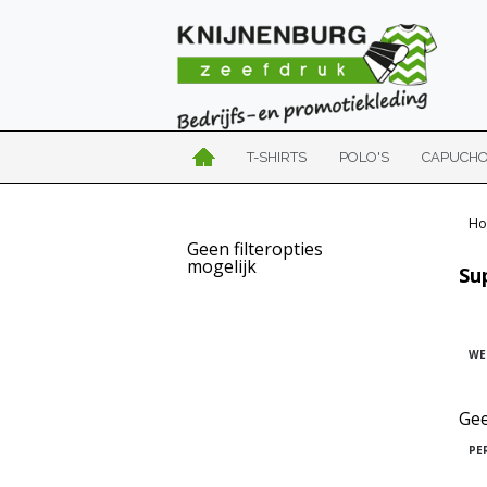
T-SHIRTS
POLO'S
CAPUCH
Ho
Geen filteropties
mogelijk
Su
WE
Gee
PE