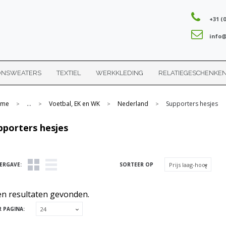
+31 (0
info@
ONSWEATERS
TEXTIEL
WERKKLEDING
RELATIEGESCHENKE
me
...
Voetbal, EK en WK
Nederland
Supporters hesjes
>
>
>
>
pporters hesjes
ERGAVE:
SORTEER OP
n resultaten gevonden.
R PAGINA: