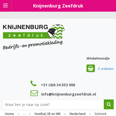
Knijnenburg Zeefdruk
Winkelmandje
0
+31 (0)6 34 552 006
info@knijnenburgzeefdruk.nl
Home
...
Voetbal, EK en WK
Nederland
Schmink
>
>
>
>