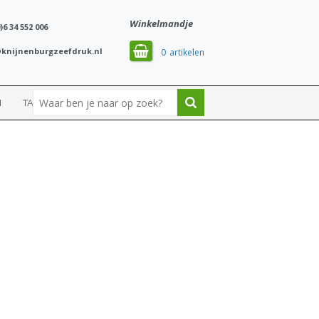
Winkelmandje
)6 34 552 006
knijnenburgzeefdruk.nl
0
N
TASSEN
SPORT