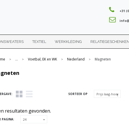
+31 (0
info@
ONSWEATERS
TEXTIEL
WERKKLEDING
RELATIEGESCHENKE
me
...
Voetbal, EK en WK
Nederland
Magneten
>
>
>
>
gneten
ERGAVE:
SORTEER OP
n resultaten gevonden.
R PAGINA: