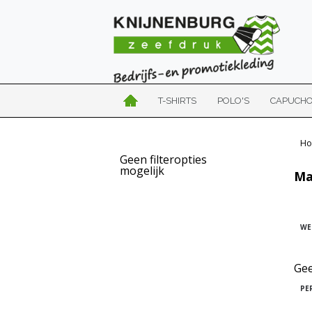
T-SHIRTS
POLO'S
CAPUCH
Ho
Geen filteropties
mogelijk
Ma
WE
Gee
PE