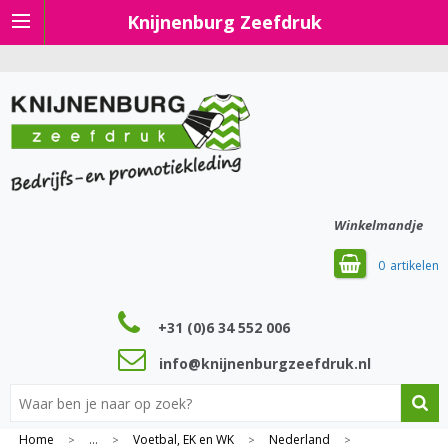
Knijnenburg Zeefdruk
Winkelmandje
0
+31 (0)6 34 552 006
info@knijnenburgzeefdruk.nl
Home
...
Voetbal, EK en WK
Nederland
>
>
>
>