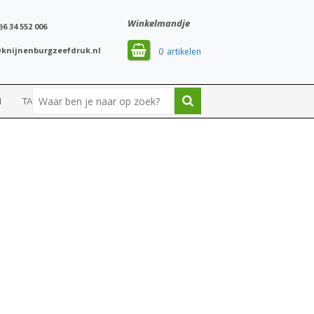
Winkelmandje
)6 34 552 006
knijnenburgzeefdruk.nl
0
N
TASSEN
SPORT