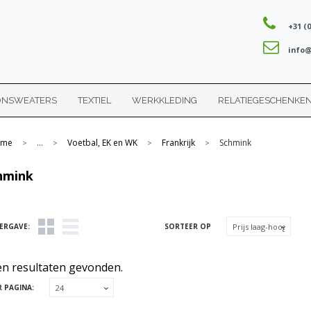
+31 (0
info@
ONSWEATERS
TEXTIEL
WERKKLEDING
RELATIEGESCHENKE
me
...
Voetbal, EK en WK
Frankrijk
Schmink
>
>
>
>
hmink
ERGAVE:
SORTEER OP
n resultaten gevonden.
R PAGINA: