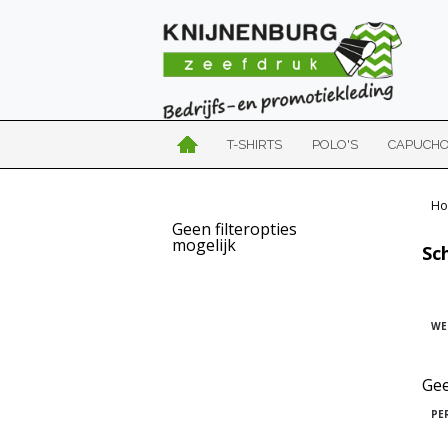
T-SHIRTS
POLO'S
CAPUCH
Ho
Geen filteropties
mogelijk
Sc
WE
Gee
PE