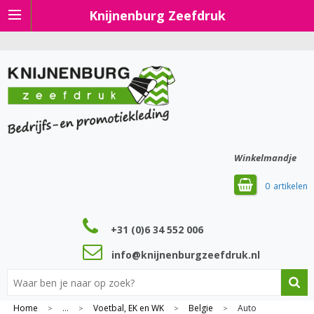
Knijnenburg Zeefdruk
Winkelmandje
0
+31 (0)6 34 552 006
info@knijnenburgzeefdruk.nl
Home
...
Voetbal, EK en WK
Belgie
Auto
>
>
>
>