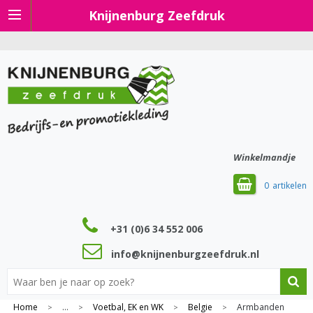
Knijnenburg Zeefdruk
Winkelmandje
0
+31 (0)6 34 552 006
info@knijnenburgzeefdruk.nl
Home
...
Voetbal, EK en WK
Belgie
Armbanden
>
>
>
>