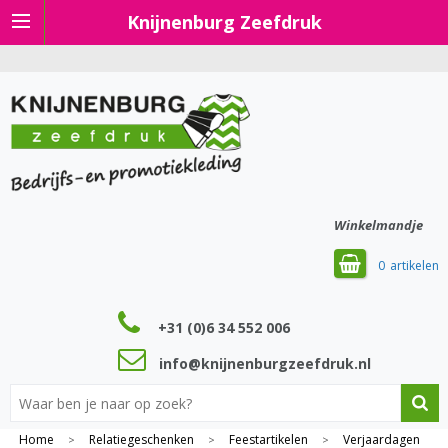
Knijnenburg Zeefdruk
Winkelmandje
0
+31 (0)6 34 552 006
info@knijnenburgzeefdruk.nl
Home
Relatiegeschenken
Feestartikelen
Verjaardagen
>
>
>