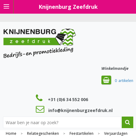
Knijnenburg Zeefdruk
Winkelmandje
0
+31 (0)6 34 552 006
info@knijnenburgzeefdruk.nl
Home
Relatiegeschenken
Feestartikelen
Verjaardagen
>
>
>