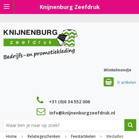
Knijnenburg Zeefdruk
Winkelmandje
0
+31 (0)6 34 552 006
info@knijnenburgzeefdruk.nl
Home
Relatiegeschenken
Feestartikelen
Medailles
>
>
>