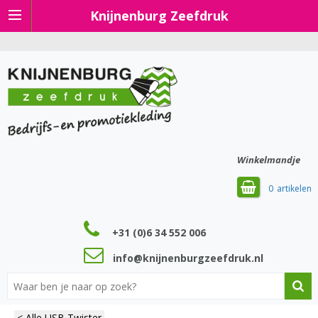
Knijnenburg Zeefdruk
Winkelmandje
0
+31 (0)6 34 552 006
info@knijnenburgzeefdruk.nl
< Alle USB Twister