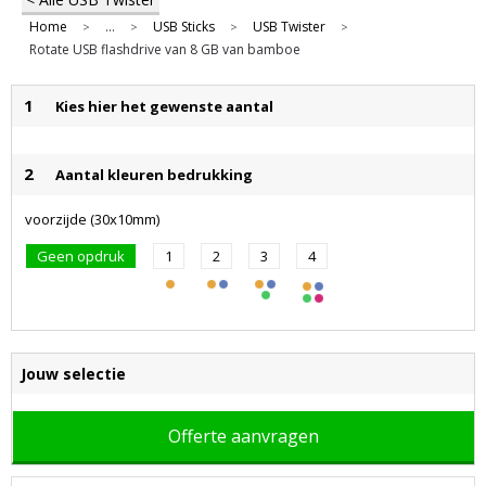
Home
...
USB Sticks
USB Twister
>
>
>
>
Rotate USB flashdrive van 8 GB van bamboe
1
Kies hier het gewenste aantal
2
Aantal kleuren bedrukking
voorzijde (30x10mm)
Geen opdruk
1
2
3
4
Jouw selectie
Offerte aanvragen