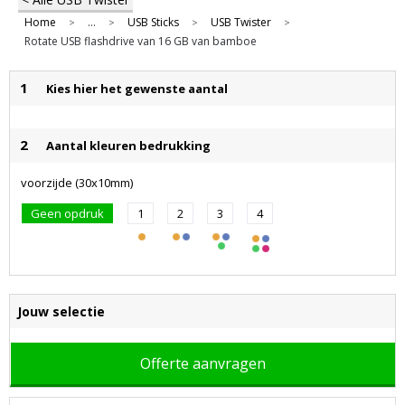
Home
...
USB Sticks
USB Twister
>
>
>
>
Rotate USB flashdrive van 16 GB van bamboe
1
Kies hier het gewenste aantal
2
Aantal kleuren bedrukking
voorzijde (30x10mm)
Geen opdruk
1
2
3
4
Jouw selectie
Offerte aanvragen