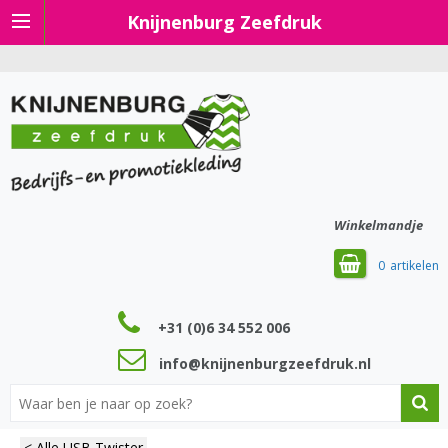
Knijnenburg Zeefdruk
Winkelmandje
0
+31 (0)6 34 552 006
info@knijnenburgzeefdruk.nl
< Alle USB Twister