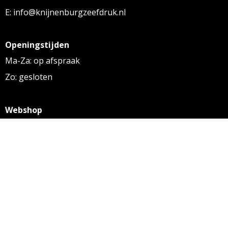
E: info@knijnenburgzeefdruk.nl
Openingstijden
Ma-Za: op afspraak
Zo: gesloten
Webshop
KVK: 27256169
BTW: NL 8131.32.587 B01
Algemene voorwaarden
Disclaimer
Privacy statement
Informatie