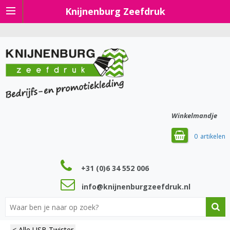
Knijnenburg Zeefdruk
Winkelmandje
0
+31 (0)6 34 552 006
info@knijnenburgzeefdruk.nl
< Alle USB Twister