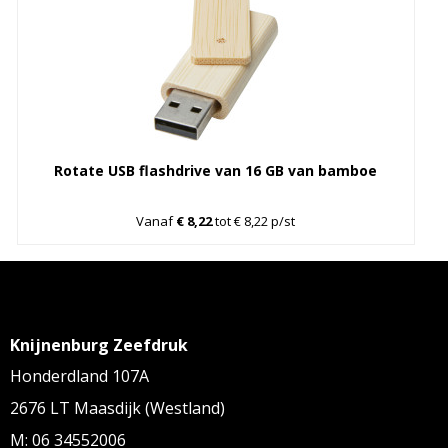
Rotate USB flashdrive van 16 GB van bamboe
Vanaf
€ 8,22
tot € 8,22 p/st
Knijnenburg Zeefdruk
Honderdland 107A
2676 LT Maasdijk (Westland)
M: 06 34552006