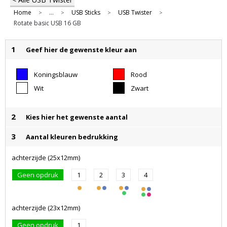
Home
...
USB Sticks
USB Twister
>
>
>
>
Rotate basic USB 16 GB
1
Geef hier de gewenste kleur aan
Koningsblauw
Rood
Wit
Zwart
2
Kies hier het gewenste aantal
3
Aantal kleuren bedrukking
achterzijde (25x12mm)
Geen opdruk
1
2
3
4
achterzijde (23x12mm)
Geen opdruk
1