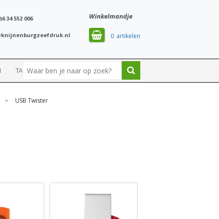
Winkelmandje
)6 34 552 006
knijnenburgzeefdruk.nl
0
N
TASSEN
SPORT
USB Twister
>