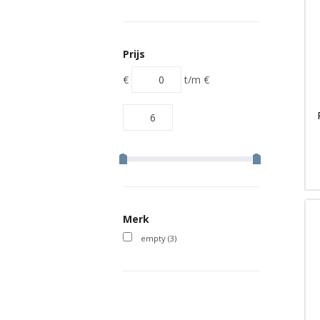
Prijs
€
t/m
€
Merk
empty
(3)