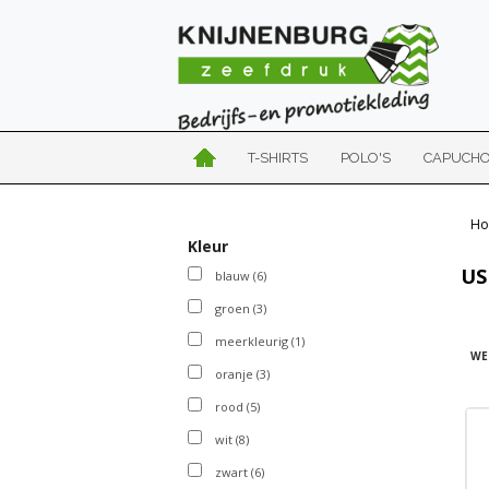
T-SHIRTS
POLO'S
CAPUCH
Ho
Kleur
US
blauw
(6)
groen
(3)
meerkleurig
(1)
WE
oranje
(3)
rood
(5)
wit
(8)
zwart
(6)