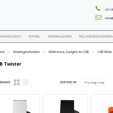
+31 (0
info@
ONSWEATERS
TEXTIEL
WERKKLEDING
RELATIEGESCHENKE
me
Relatiegeschenken
Elektronica, Gadgets en USB
USB Sticks
>
>
>
B Twister
ERGAVE:
SORTEER OP