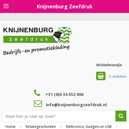
Knijnenburg Zeefdruk
Winkelmandje
0
+31 (0)6 34 552 006
info@knijnenburgzeefdruk.nl
Home
Relatiegeschenken
Elektronica, Gadgets en USB
>
>
>