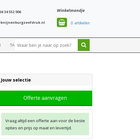
Winkelmandje
)6 34 552 006
knijnenburgzeefdruk.nl
0
N
TASSEN
SPORT
Jouw selectie
Offerte aanvragen
Vraag altijd een offerte aan voor de beste
opties en prijs op maat en levertijd.