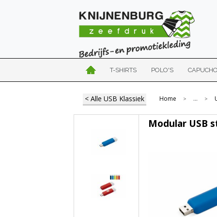
T-SHIRTS
POLO'S
CAPUCH
< Alle USB Klassiek
Home
...
>
>
Modular USB s