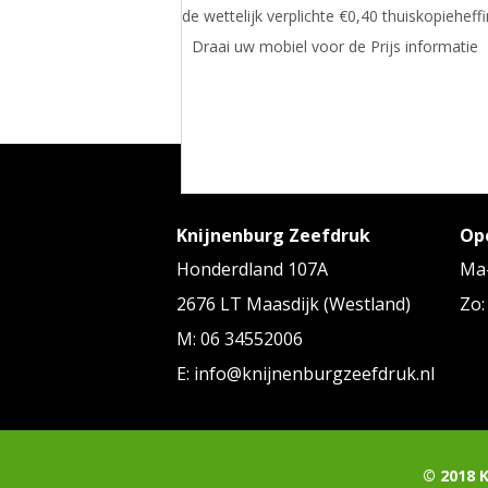
de wettelijk verplichte €0,40 thuiskopieheffi
Draai uw mobiel voor de Prijs informatie
Knijnenburg Zeefdruk
Op
Honderdland 107A
Ma-
2676 LT Maasdijk (Westland)
Zo:
M: 06 34552006
E: info@knijnenburgzeefdruk.nl
empty
© 2018 