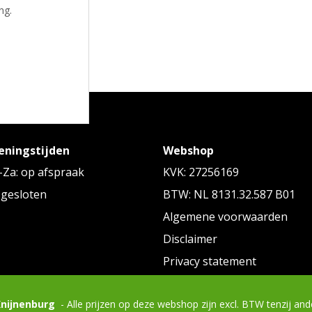
ng.
eningstijden
Webshop
ALTERNATIEVE ARTIKELEN
Za: op afspraak
KVK: 27256169
 gesloten
BTW: NL 8131.32.587 B01
Algemene voorwaarden
Disclaimer
Privacy statement
Knijnenburg
- Alle prijzen op deze webshop zijn excl. BTW tenzij an