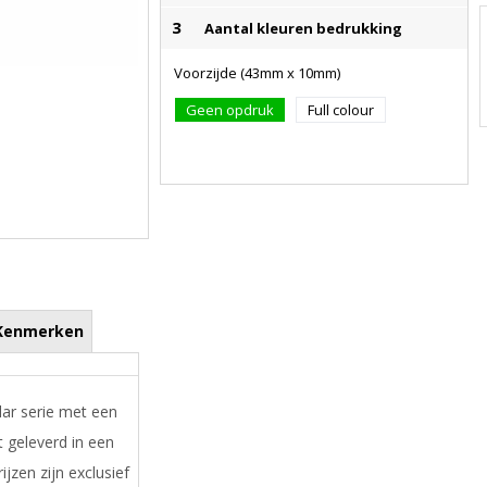
3
Aantal kleuren bedrukking
Voorzijde (43mm x 10mm)
Geen opdruk
Full colour
Kenmerken
ar serie met een
t geleverd in een
jzen zijn exclusief