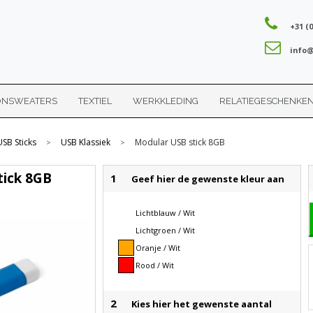
+31 (0
info@
ONSWEATERS
TEXTIEL
WERKKLEDING
RELATIEGESCHENKE
USB Sticks
USB Klassiek
Modular USB stick 8GB
>
>
tick 8GB
1
Geef hier de gewenste kleur aan
Lichtblauw / Wit
Lichtgroen / Wit
Oranje / Wit
Rood / Wit
2
Kies hier het gewenste aantal