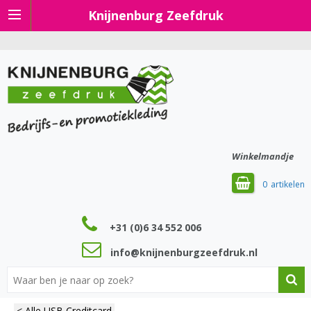
Knijnenburg Zeefdruk
Winkelmandje
0
+31 (0)6 34 552 006
info@knijnenburgzeefdruk.nl
< Alle USB Creditcard