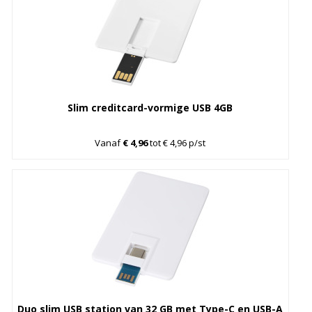
Slim creditcard-vormige USB 4GB
Vanaf
€ 4,96
tot € 4,96 p/st
Duo slim USB station van 32 GB met Type-C en USB-A