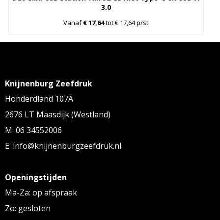
3.0
Vanaf
€ 17,64
tot € 17,64 p/st
Knijnenburg Zeefdruk
Honderdland 107A
2676 LT Maasdijk (Westland)
M: 06 34552006
E: info@knijnenburgzeefdruk.nl
Openingstijden
Ma-Za: op afspraak
Zo: gesloten