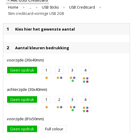
Home
...
USB Sticks
USB Creditcard
>
>
>
>
Slim creditcard-vormige USB 2GB
1
Kies hier het gewenste aantal
2
Aantal kleuren bedrukking
voorzijde (30x40mm)
Geen opdruk
1
2
3
4
achterzijde (30x40mm)
Geen opdruk
1
2
3
4
voorzijde (81x50mm)
Geen opdruk
Full colour