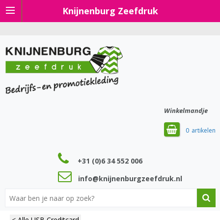
Knijnenburg Zeefdruk
Winkelmandje
0
+31 (0)6 34 552 006
info@knijnenburgzeefdruk.nl
< Alle USB Creditcard