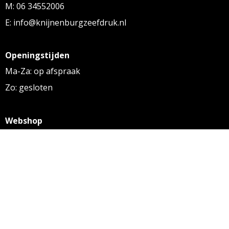
M: 06 34552006
E: info@knijnenburgzeefdruk.nl
Openingstijden
Ma-Za: op afspraak
Zo: gesloten
Webshop
KVK: 27256169
BTW: NL 8131.32.587 B01
Algemene voorwaarden
Disclaimer
Privacy statement