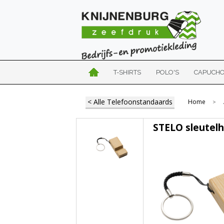
T-SHIRTS
POLO'S
CAPUCH
< Alle Telefoonstandaards
Home
>
STELO sleutel