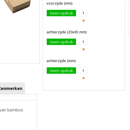
voorzijde (mm)
Geen opdruk
1
achterzijde (20x65 mm)
Geen opdruk
1
achterzijde (mm)
Geen opdruk
1
Kenmerken
e van bamboe.