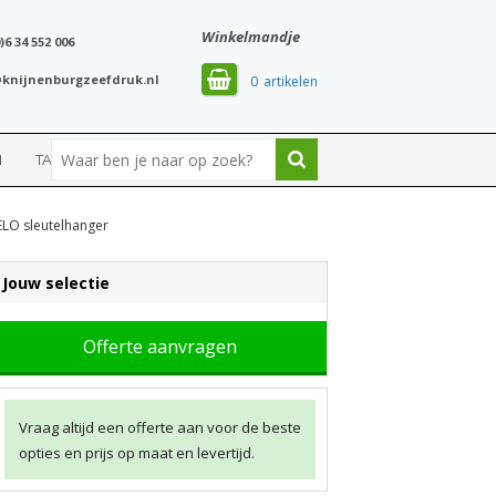
Winkelmandje
)6 34 552 006
knijnenburgzeefdruk.nl
0
N
TASSEN
SPORT
ELO sleutelhanger
Jouw selectie
Offerte aanvragen
Vraag altijd een offerte aan voor de beste
opties en prijs op maat en levertijd.