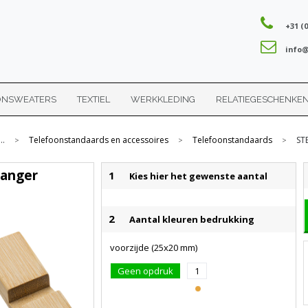
+31 (0
info@
ONSWEATERS
TEXTIEL
WERKKLEDING
RELATIEGESCHENKE
...
Telefoonstandaards en accessoires
Telefoonstandaards
ST
>
>
>
hanger
1
Kies hier het gewenste aantal
2
Aantal kleuren bedrukking
voorzijde (25x20 mm)
Geen opdruk
1