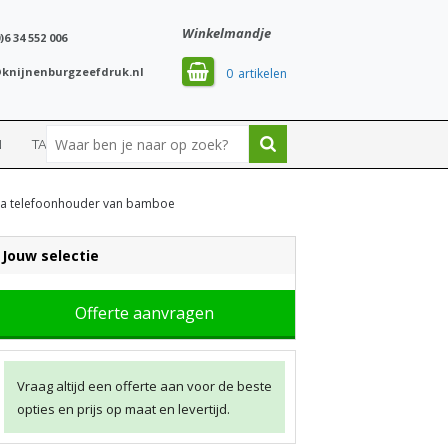
Winkelmandje
)6 34 552 006
knijnenburgzeefdruk.nl
0
N
TASSEN
SPORT
la telefoonhouder van bamboe
Jouw selectie
Offerte aanvragen
Vraag altijd een offerte aan voor de beste
opties en prijs op maat en levertijd.