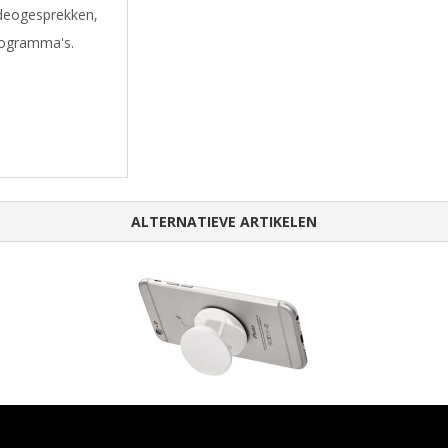
ideogesprekken,
rogramma's.
ALTERNATIEVE ARTIKELEN
Brace telefoonstandaard met greep
Cel