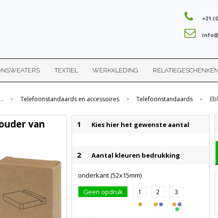
+31 (0
info@
ONSWEATERS
TEXTIEL
WERKKLEDING
RELATIEGESCHENKE
...
Telefoonstandaards en accessoires
Telefoonstandaards
Eb
>
>
>
houder van
1
Kies hier het gewenste aantal
2
Aantal kleuren bedrukking
onderkant (52x15mm)
Geen opdruk
1
2
3