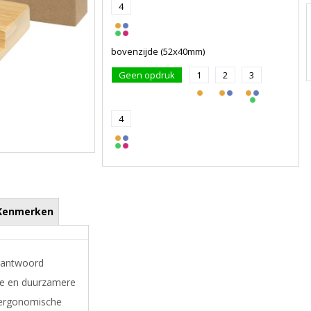
4
bovenzijde (52x40mm)
Geen opdruk
1
2
3
4
Kenmerken
rantwoord
le en duurzamere
 ergonomische