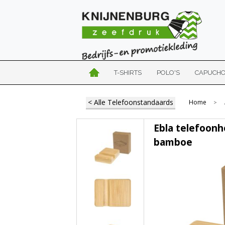
T-SHIRTS
POLO'S
CAPUCH
< Alle Telefoonstandaards
Home
>
Ebla telefoon
bamboe