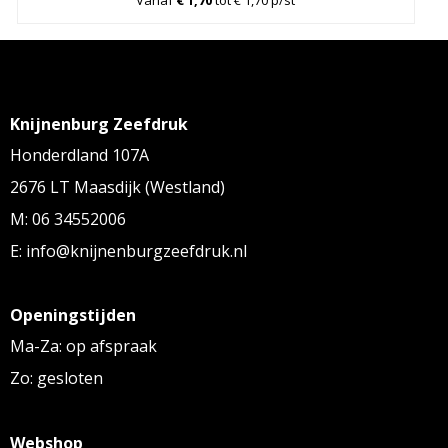
Vanaf
€ 1,70
tot € 1,70 p/st
Knijnenburg Zeefdruk
Honderdland 107A
2676 LT Maasdijk (Westland)
M: 06 34552006
E: info@knijnenburgzeefdruk.nl
Openingstijden
Ma-Za: op afspraak
Zo: gesloten
Webshop