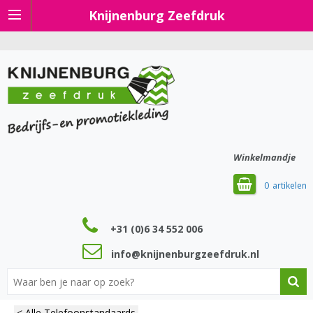
Knijnenburg Zeefdruk
Winkelmandje
0
+31 (0)6 34 552 006
info@knijnenburgzeefdruk.nl
< Alle Telefoonstandaards