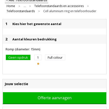
Home
...
Telefoonstandaards en accessoires
>
>
>
Telefoonstandaards
Cell aluminium ring en telefoonhouder
>
1
Kies hier het gewenste aantal
2
Aantal kleuren bedrukking
Romp (diameter: 15mm)
Geen opdruk
1
Full colour
Jouw selectie
Offerte aanvragen