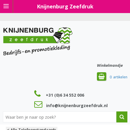
Knijnenburg Zeefdruk
Winkelmandje
0
+31 (0)6 34 552 006
info@knijnenburgzeefdruk.nl
< Alle Telefoonstandaards