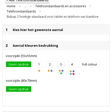
Home
...
Telefoonstandaards en accessoires
>
>
>
Telefoonstandaards
>
Bubup 2 hoekige standaard voor tablet en telefoon van bamboe
1
Kies hier het gewenste aantal
2
Aantal kleuren bedrukking
voorzijde (55x55mm)
Geen opdruk
1
2
3
4
Full colour
voorzijde (80x70mm)
Geen opdruk