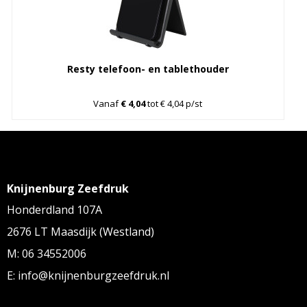
Resty telefoon- en tablethouder
Vanaf
€ 4,04
tot € 4,04 p/st
Knijnenburg Zeefdruk
Honderdland 107A
2676 LT Maasdijk (Westland)
M: 06 34552006
E: info@knijnenburgzeefdruk.nl