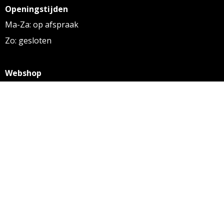
Openingstijden
Ma-Za: op afspraak
Zo: gesloten
Webshop
KVK: 27256169
BTW: NL 8131.32.587 B01
Algemene voorwaarden
Disclaimer
Privacy statement
Informatie
Aanleverspecificaties
Over ons