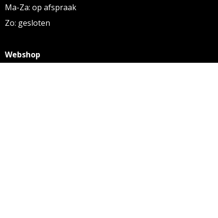
Ma-Za: op afspraak
Zo: gesloten
Webshop
KVK: 27256169
BTW: NL 8131.32.587 B01
Algemene voorwaarden
Disclaimer
Privacy statement
Informatie
Aanleverspecificaties
Over ons
Contact