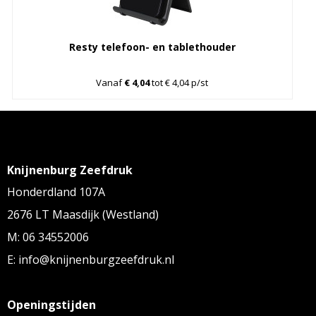
Resty telefoon- en tablethouder
Vanaf
€ 4,04
tot € 4,04 p/st
Knijnenburg Zeefdruk
Honderdland 107A
2676 LT Maasdijk (Westland)
M: 06 34552006
E: info@knijnenburgzeefdruk.nl
Openingstijden