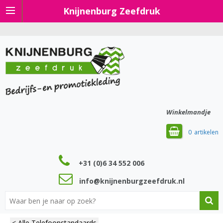
Knijnenburg Zeefdruk
Winkelmandje
0
+31 (0)6 34 552 006
info@knijnenburgzeefdruk.nl
< Alle Telefoonstandaards