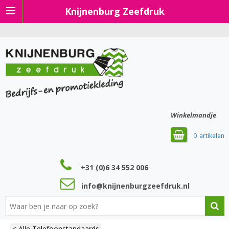
Knijnenburg Zeefdruk
Winkelmandje
0
+31 (0)6 34 552 006
info@knijnenburgzeefdruk.nl
< Alle Telefoonstandaards