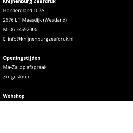
Knijnenburg Zeefdruk
Honderdland 107A
2676 LT Maasdijk (Westland)
M: 06 34552006
E: info@knijnenburgzeefdruk.nl
Openingstijden
Ma-Za: op afspraak
Zo: gesloten
Webshop
KVK: 27256169
BTW: NL 8131.32.587 B01
Algemene voorwaarden