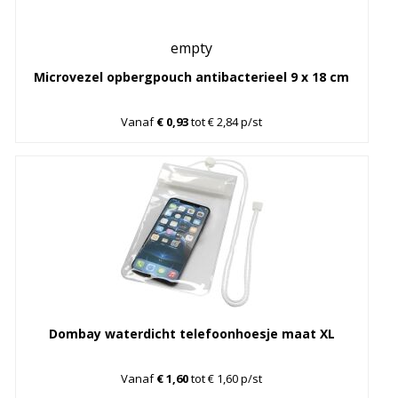
empty
Microvezel opbergpouch antibacterieel 9 x 18 cm
Vanaf
€ 0,93
tot € 2,84 p/st
Dombay waterdicht telefoonhoesje maat XL
Vanaf
€ 1,60
tot € 1,60 p/st