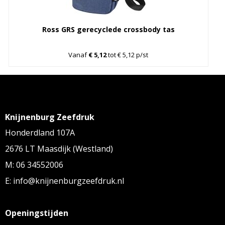
Ross GRS gerecyclede crossbody tas
Vanaf
€ 5,12
tot € 5,12 p/st
Knijnenburg Zeefdruk
Honderdland 107A
2676 LT Maasdijk (Westland)
M: 06 34552006
E: info@knijnenburgzeefdruk.nl
Openingstijden