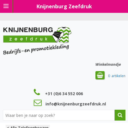
Knijnenburg Zeefdruk
Winkelmandje
0
+31 (0)6 34 552 006
info@knijnenburgzeefdruk.nl
< Alle Telefoonhoezen