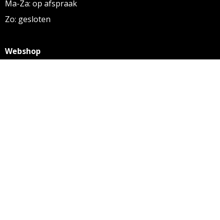
Ma-Za: op afspraak
Zo: gesloten
Webshop
KVK: 27256169
BTW: NL 8131.32.587 B01
Algemene voorwaarden
Disclaimer
Privacy statement
Informatie
Aanleverspecificaties
Over ons
Contact