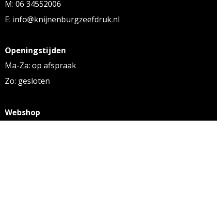
M: 06 34552006
E: info@knijnenburgzeefdruk.nl
Openingstijden
Ma-Za: op afspraak
Zo: gesloten
Webshop
KVK: 27256169
BTW: NL 8131.32.587 B01
Algemene voorwaarden
Disclaimer
Privacy statement