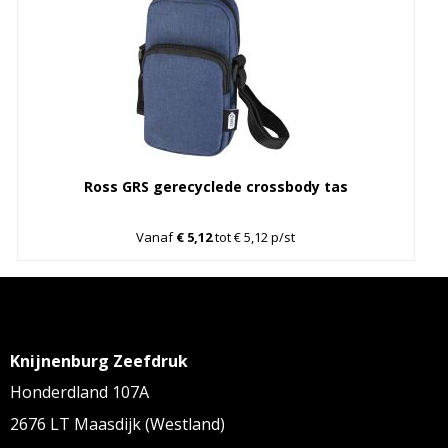
Ross GRS gerecyclede crossbody tas
Vanaf
€ 5,12
tot € 5,12 p/st
Knijnenburg Zeefdruk
Honderdland 107A
2676 LT Maasdijk (Westland)