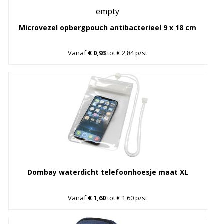
empty
Microvezel opbergpouch antibacterieel 9 x 18 cm
Vanaf
€ 0,93
tot € 2,84 p/st
Dombay waterdicht telefoonhoesje maat XL
Vanaf
€ 1,60
tot € 1,60 p/st