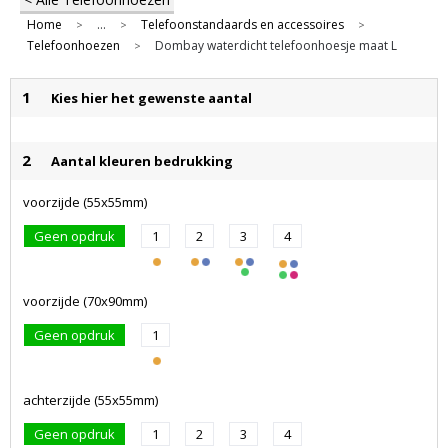
Home
...
Telefoonstandaards en accessoires
>
>
>
Telefoonhoezen
Dombay waterdicht telefoonhoesje maat L
>
1
Kies hier het gewenste aantal
2
Aantal kleuren bedrukking
voorzijde (55x55mm)
Geen opdruk
1
2
3
4
voorzijde (70x90mm)
Geen opdruk
1
achterzijde (55x55mm)
Geen opdruk
1
2
3
4