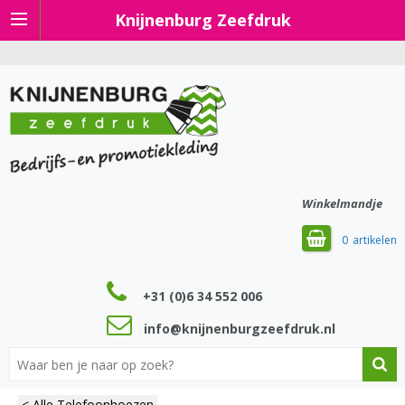
Knijnenburg Zeefdruk
Winkelmandje
0
+31 (0)6 34 552 006
info@knijnenburgzeefdruk.nl
< Alle Telefoonhoezen