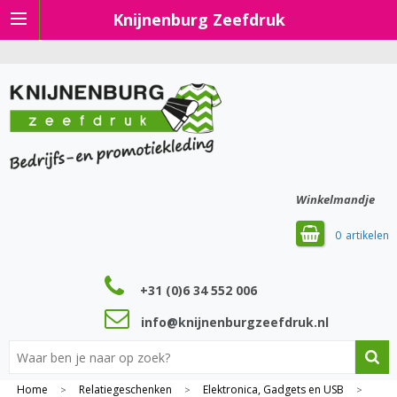
Knijnenburg Zeefdruk
Winkelmandje
0
+31 (0)6 34 552 006
info@knijnenburgzeefdruk.nl
Home
Relatiegeschenken
Elektronica, Gadgets en USB
>
>
>