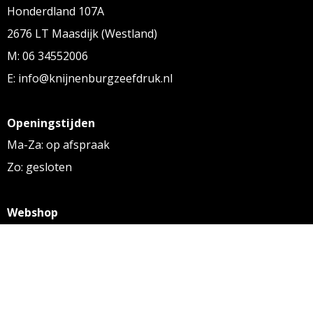
Honderdland 107A
2676 LT Maasdijk (Westland)
M: 06 34552006
E: info@knijnenburgzeefdruk.nl
Openingstijden
Ma-Za: op afspraak
Zo: gesloten
Webshop
KVK: 27256169
BTW: NL 8131.32.587 B01
Algemene voorwaarden
Disclaimer