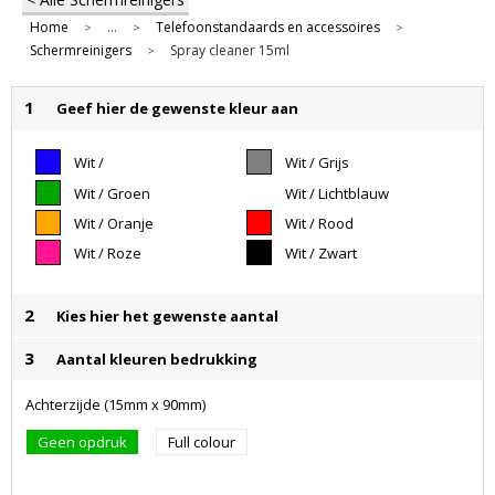
Home
...
Telefoonstandaards en accessoires
>
>
>
Schermreinigers
Spray cleaner 15ml
>
1
Geef hier de gewenste kleur aan
Wit /
Wit / Grijs
Donkerblauw
Wit / Groen
Wit / Lichtblauw
Wit / Oranje
Wit / Rood
Wit / Roze
Wit / Zwart
2
Kies hier het gewenste aantal
3
Aantal kleuren bedrukking
Achterzijde (15mm x 90mm)
Geen opdruk
Full colour