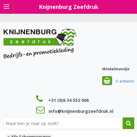
Knijnenburg Zeefdruk
Winkelmandje
0
+31 (0)6 34 552 006
info@knijnenburgzeefdruk.nl
< Alle Schermreinigers