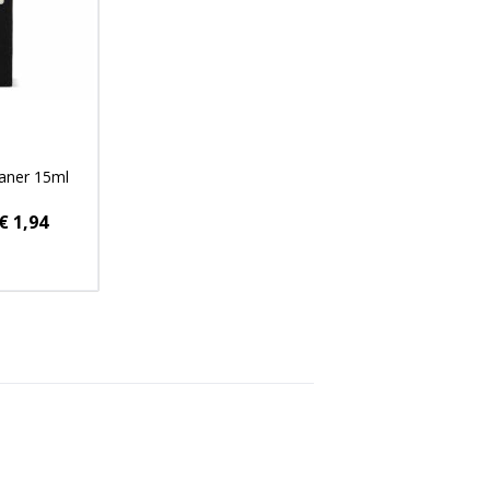
eaner 15ml
€ 1,94