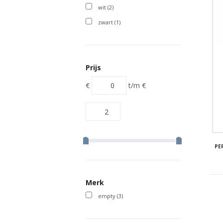
wit
(2)
zwart
(1)
Prijs
€
t/m
€
PE
Merk
empty
(3)