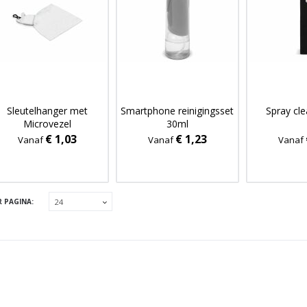
Sleutelhanger met
Smartphone reinigingsset
Spray cl
Microvezel
30ml
schoonmaakdoekje
€ 1,03
€ 1,23
Vanaf
Vanaf
Vanaf
antibacterieel
R PAGINA: