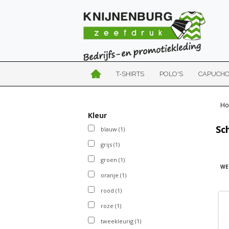
T-SHIRTS
POLO'S
CAPUCH
Ho
Kleur
Sc
blauw
(1)
grijs
(1)
groen
(1)
WE
oranje
(1)
rood
(1)
roze
(1)
tweekleurig
(1)