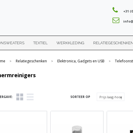
+31 (0
info@
ONSWEATERS
TEXTIEL
WERKKLEDING
RELATIEGESCHENKE
me
Relatiegeschenken
Elektronica, Gadgets en USB
Telefoons
>
>
>
hermreinigers
ERGAVE:
SORTEER OP