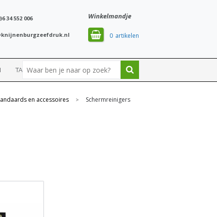
Winkelmandje
)6 34 552 006
knijnenburgzeefdruk.nl
0
N
TASSEN
SPORT
tandaards en accessoires
Schermreinigers
>