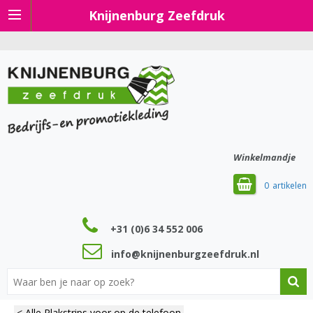
Knijnenburg Zeefdruk
Winkelmandje
0
+31 (0)6 34 552 006
info@knijnenburgzeefdruk.nl
< Alle Plakstrips voor op de telefoon