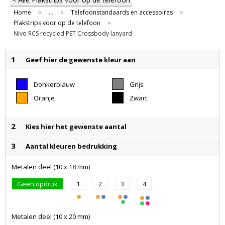
Home
...
Telefoonstandaards en accessoires
>
>
>
Plakstrips voor op de telefoon
>
Nivo RCS recycled PET Crossbody lanyard
1
Geef hier de gewenste kleur aan
Donkerblauw
Grijs
Oranje
Zwart
2
Kies hier het gewenste aantal
3
Aantal kleuren bedrukking
Metalen deel (10 x 18 mm)
Geen opdruk
1
2
3
4
Metalen deel (10 x 20 mm)