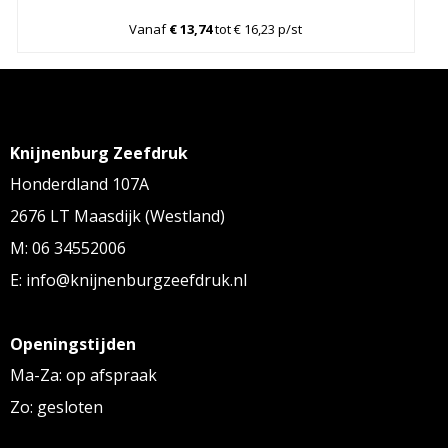
Vanaf
€ 13,74
tot € 16,23 p/st
Knijnenburg Zeefdruk
Honderdland 107A
2676 LT Maasdijk (Westland)
M: 06 34552006
E: info@knijnenburgzeefdruk.nl
Openingstijden
Ma-Za: op afspraak
Zo: gesloten