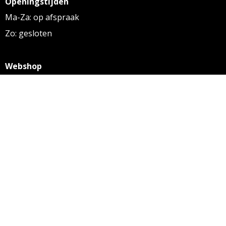
Openingstijden
Ma-Za: op afspraak
Zo: gesloten
Webshop
KVK: 27256169
BTW: NL 8131.32.587 B01
Algemene voorwaarden
Disclaimer
Privacy statement
Informatie
Aanleverspecificaties
Over ons