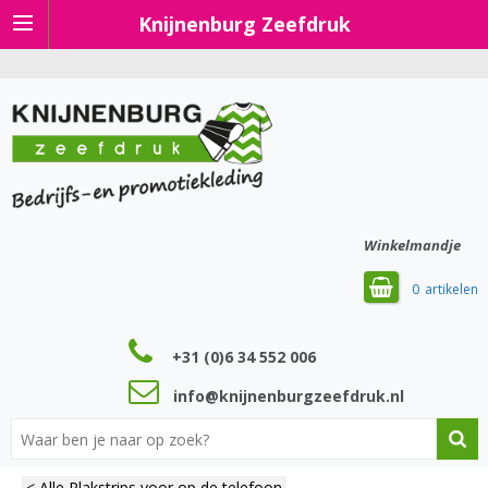
Knijnenburg Zeefdruk
Winkelmandje
0
+31 (0)6 34 552 006
info@knijnenburgzeefdruk.nl
< Alle Plakstrips voor op de telefoon