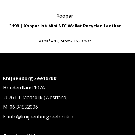
Xoopar
3198 | Xoopar Iné Mini NFC Wallet Recycled Leather
Vanaf
€ 13,74
tot € 16,23 p/st
Knijnenburg Zeefdruk
Honderdland 107A
2676 LT Maasdijk (Westland)
M: 06 34552006
E: info@knijnenburgzeefdruk.nl