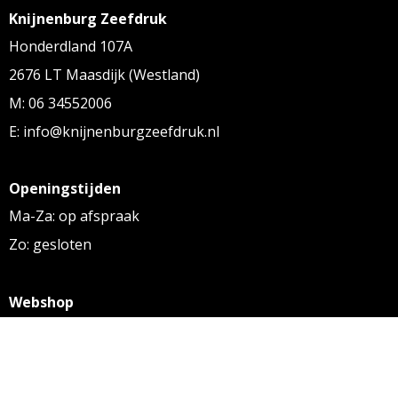
Knijnenburg Zeefdruk
Honderdland 107A
2676 LT Maasdijk (Westland)
M: 06 34552006
E: info@knijnenburgzeefdruk.nl
Openingstijden
Ma-Za: op afspraak
Zo: gesloten
Webshop
KVK: 27256169
BTW: NL 8131.32.587 B01
Algemene voorwaarden