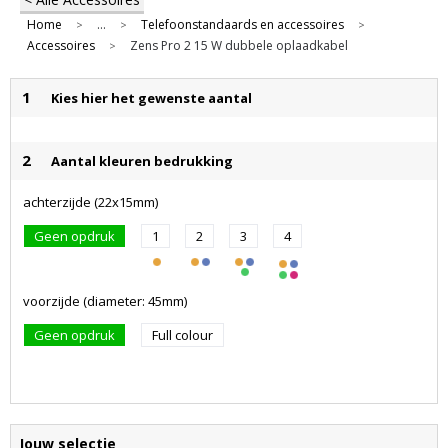
Home
...
Telefoonstandaards en accessoires
>
>
>
Accessoires
Zens Pro 2 15 W dubbele oplaadkabel
>
1
Kies hier het gewenste aantal
2
Aantal kleuren bedrukking
achterzijde (22x15mm)
Geen opdruk
1
2
3
4
voorzijde (diameter: 45mm)
Geen opdruk
Full colour
Jouw selectie