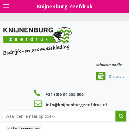
Knijnenburg Zeefdruk
Winkelmandje
0
+31 (0)6 34 552 006
info@knijnenburgzeefdruk.nl
< Alle Accessoires